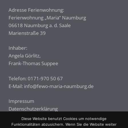
Adresse Ferienwohnung:
Ferienwohnung „Maria“ Naumburg
06618 Naumburg a. d. Saale
Marienstraße 39
Inhaber:
Angela Görlitz,
Frank-Thomas Suppee
Telefon: 0171-970 50 67
E-Mail:
info@fewo-maria-naumburg.de
Impressum
Datenschutzerklärung
Diese Website benutzt Cookies um notwendige
Funktionalitäten abzusichern. Wenn Sie die Website weiter